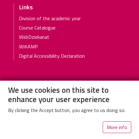
Links
Division of the academic year
Course Catalogue
WebDziekanat
WIKAMP
Digital Accessibility Declaration
We use cookies on this site to
Department of Mechanical Engineering, Informatics
enhance your user experience
and Chemistry of Polymer Materials, K41
By clicking the Accept button, you agree to us doing so.
Faculty of Textiles and Design (building A33)
Zeromskiego Str. 116, 90-543 Lodz
More info
Secretariat